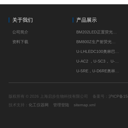
关于我们
产品展示
公司简介
BM202LED正置荧光显微镜
资料下载
BM800Z生产射荧光显微镜性价比高
U-LHLEDC100奥林巴斯明场LED光源
U-AC2 ，U-SC3， U-PCD2奥林巴斯正置显微镜用聚光镜
U-5RE，U-D6RE奥林巴斯通用型五孔、六孔位物镜转盘
版权所有 © 2026 上海启步生物科技有限公司 备案号：
沪ICP备15
技术支持：
化工仪器网
管理登陆
sitemap.xml