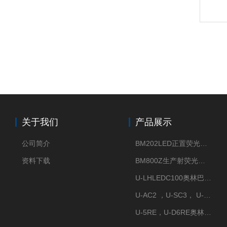
关于我们
产品展示
公司简介
BM202LED正置荧光显微镜
资料下载
BM800Z生产射荧光显微镜性价比高
U-LHLEDC100奥林巴斯明场LED光源
U-AC2 ，U-SC3， U-PCD2奥林巴斯正置显微镜用聚光镜
U-5RE，U-D6RE奥林巴斯通用型五孔、六孔位物镜转盘