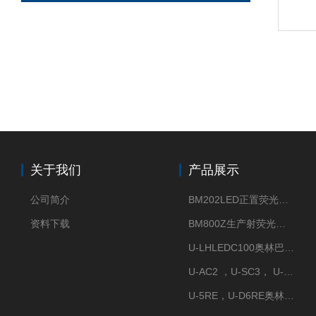
关于我们
产品展示
公司简介
BM202LED正置荧光显微镜
资料下载
BM800Z生产射荧光显微镜性价比高
U-LHLEDC100奥林巴斯明场LED光源
U-AC2 ，U-SC3， U-PCD2奥林巴斯正置显微镜用聚光镜
U-5RE，U-D6RE奥林巴斯通用型五孔、六孔位物镜转盘