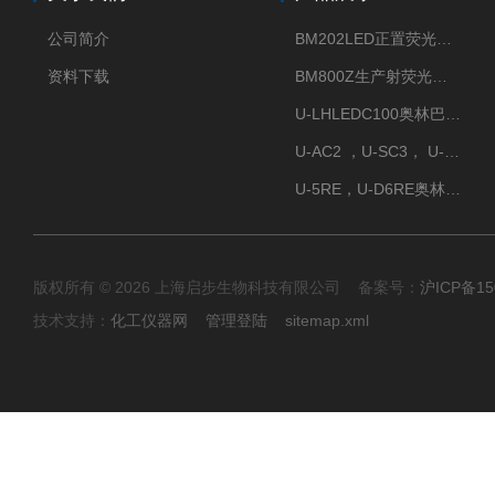
公司简介
BM202LED正置荧光显微镜
资料下载
BM800Z生产射荧光显微镜性价比高
U-LHLEDC100奥林巴斯明场LED光源
U-AC2 ，U-SC3， U-PCD2奥林巴斯正置显微镜用聚光镜
U-5RE，U-D6RE奥林巴斯通用型五孔、六孔位物镜转盘
版权所有 © 2026 上海启步生物科技有限公司 备案号：
沪ICP备15
技术支持：
化工仪器网
管理登陆
sitemap.xml