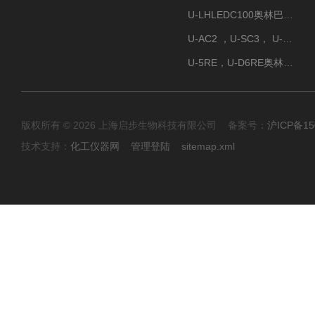
U-LHLEDC100奥林巴斯明场LED光源
U-AC2 ，U-SC3， U-PCD2奥林巴斯正置显微镜用聚光镜
U-5RE，U-D6RE奥林巴斯通用型五孔、六孔位物镜转盘
版权所有 © 2026 上海启步生物科技有限公司 备案号：
沪ICP备15
技术支持：
化工仪器网
管理登陆
sitemap.xml