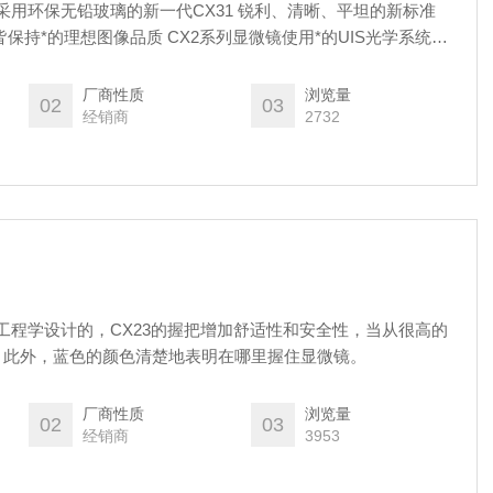
镜采用环保无铅玻璃的新一代CX31 锐利、清晰、平坦的新标准
保持*的理想图像品质 CX2系列显微镜使用*的UIS光学系统在
上更进一步提高光学品质
厂商性质
浏览量
02
03
经销商
2732
体工程学设计的，CX23的握把增加舒适性和安全性，当从很高的
。此外，蓝色的颜色清楚地表明在哪里握住显微镜。
厂商性质
浏览量
02
03
经销商
3953