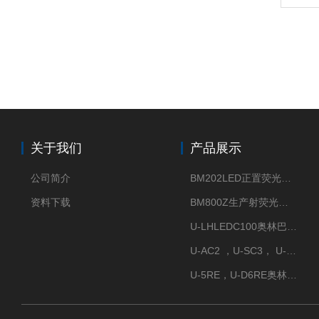
关于我们
产品展示
公司简介
BM202LED正置荧光显微镜
资料下载
BM800Z生产射荧光显微镜性价比高
U-LHLEDC100奥林巴斯明场LED光源
U-AC2 ，U-SC3， U-PCD2奥林巴斯正置显微镜用聚光镜
U-5RE，U-D6RE奥林巴斯通用型五孔、六孔位物镜转盘