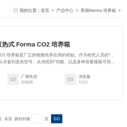
我的位置：
首页
>
产品中心
>
美国thermo 培养箱
>
160直热式 Forma CO2 培养箱
c Forma CO2 培养箱是广泛的细胞培养应用的初始。作为研究人员的*，
提供了从水套到直热型号、从传统到*功能、以及多种容量规格可供选
厂商性质
浏览量
02
03
经销商
7223
一页 末页 跳转到第
页