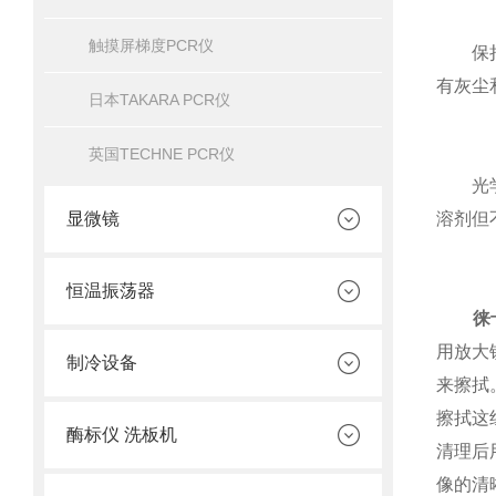
触摸屏梯度PCR仪
保持光
有灰尘
日本TAKARA PCR仪
英国TECHNE PCR仪
光学表
显微镜
溶剂但
恒温振荡器
徕
用放大
制冷设备
来擦拭
擦拭这
酶标仪 洗板机
清理后
像的清