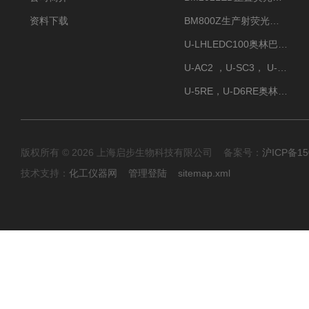
资料下载
BM800Z生产射荧光显微镜性价比高
U-LHLEDC100奥林巴斯明场LED光源
U-AC2 ，U-SC3， U-PCD2奥林巴斯正置显微镜用聚光镜
U-5RE，U-D6RE奥林巴斯通用型五孔、六孔位物镜转盘
版权所有 © 2026 上海启步生物科技有限公司 备案号：
沪ICP备15
技术支持：
化工仪器网
管理登陆
sitemap.xml