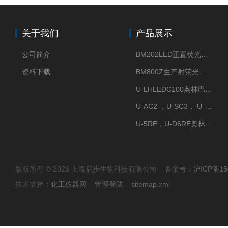
关于我们
产品展示
公司简介
BM202LED正置荧光显微镜
资料下载
BM800Z生产射荧光显微镜性价比高
U-LHLEDC100奥林巴斯明场LED光源
U-AC2 ，U-SC3， U-PCD2奥林巴斯正置显微镜用聚光镜
U-5RE，U-D6RE奥林巴斯通用型五孔、六孔位物镜转盘
版权所有 © 2026 上海启步生物科技有限公司 备案号：
沪ICP备15
技术支持：
化工仪器网
管理登陆
sitemap.xml