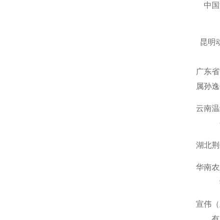
中国
昆明
广东省
属孙逸
云南温
湖北荆
华南农
宣伟（
有