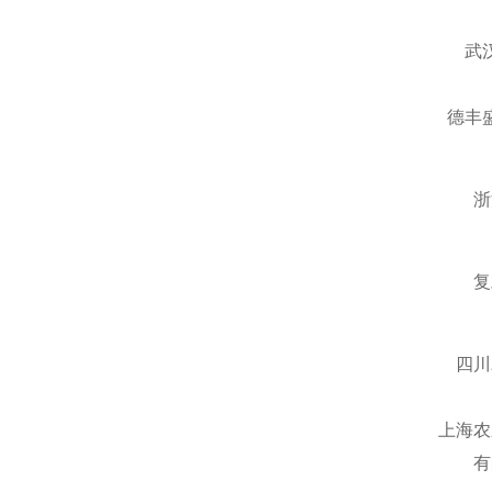
武
德丰
浙
复
四川
上海农
有