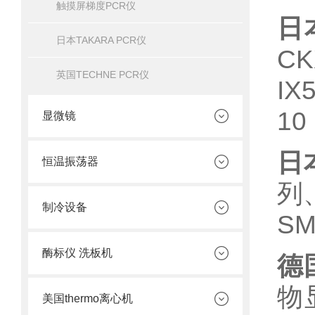
触摸屏梯度PCR仪
日
日本TAKARA PCR仪
C
英国TECHNE PCR仪
I
1
显微镜
日
恒温振荡器
列
制冷设备
SM
酶标仪 洗板机
德
物
美国thermo离心机