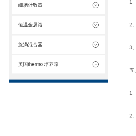
1、固
细胞计数器
恒温金属浴
2、切
旋涡混合器
3、盖
美国thermo 培养箱
五、 
1、相
2、曝