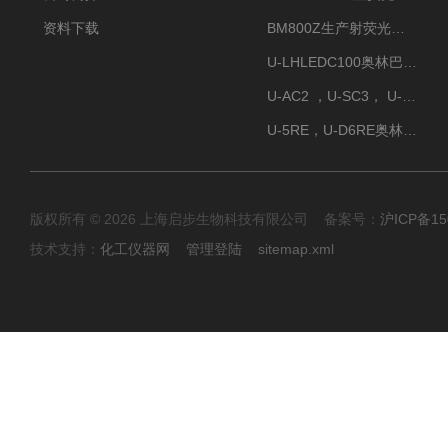
资料下载
BM800Z生产射荧光显微镜性价比高
U-LHLEDC100奥林巴斯明场LED光源
U-AC2 ，U-SC3， U-PCD2奥林巴斯正置显微镜用聚光镜
U-5RE，U-D6RE奥林巴斯通用型五孔、六孔位物镜转盘
版权所有 © 2026 上海启步生物科技有限公司 备案号：
沪ICP备15
技术支持：
化工仪器网
管理登陆
sitemap.xml