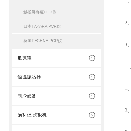
1、清
触摸屏梯度PCR仪
2、 
日本TAKARA PCR仪
英国TECHNE PCR仪
3、校
显微镜
二、
恒温振荡器
1、数
制冷设备
2、工
酶标仪 洗板机