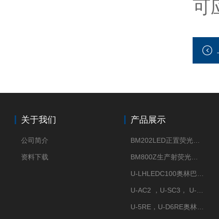
可
关于我们
产品展示
公司简介
BM202LED正置荧光显微镜
资料下载
BM800Z生产射荧光显微镜性价比高
U-LHLEDC100奥林巴斯明场LED光源
U-AC2 ，U-SC3， U-PCD2奥林巴斯正置显微镜用聚光镜
U-5RE，U-D6RE奥林巴斯通用型五孔、六孔位物镜转盘