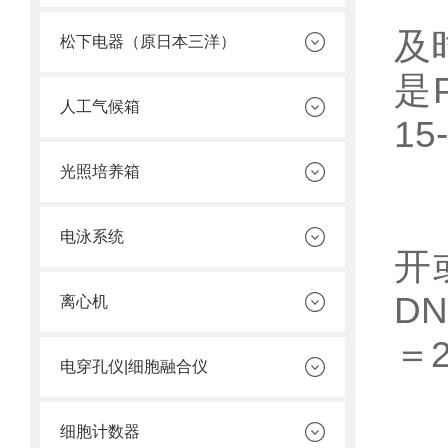
(
及
松下电器（原日本三洋）
是
人工气候箱
1
光照培养箱
(
电泳系统
开
D
离心机
＝2
电穿孔仪|细胞融合仪
需
细胞计数器