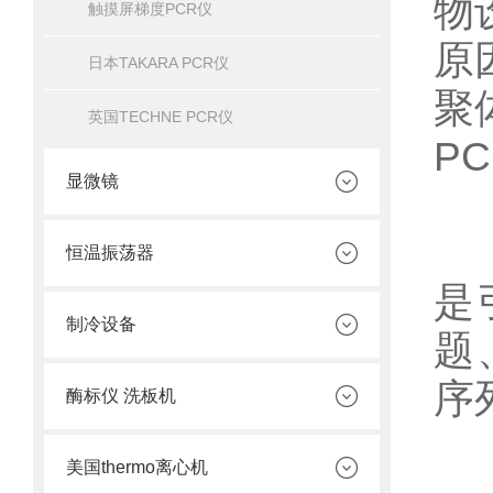
物
触摸屏梯度PCR仪
原
日本TAKARA PCR仪
聚
英国TECHNE PCR仪
P
显微镜
在
恒温振荡器
是
制冷设备
题
序
酶标仪 洗板机
美国thermo离心机