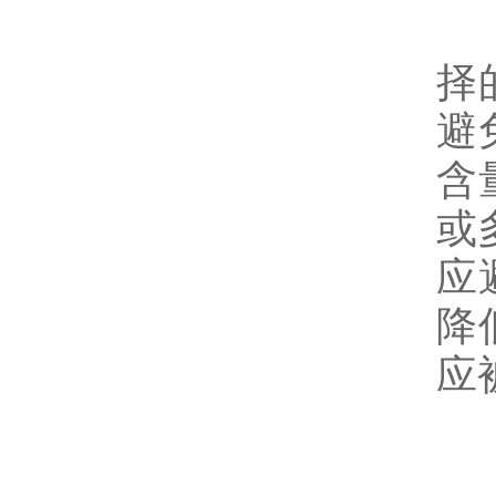
(
择
避
含
或
应
降
应
(