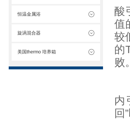
酸
恒温金属浴
值
旋涡混合器
较
的
美国thermo 培养箱
败
(
内
回