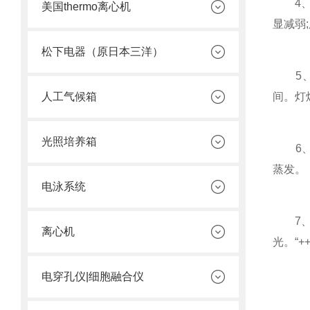
4、检
美国thermo离心机
显减弱
松下电器（原日本三洋）
5、光
人工气候箱
间。灯
光照培养箱
6、标
蒸发。
电泳系统
7、荧
离心机
光。“+
电穿孔仪|细胞融合仪