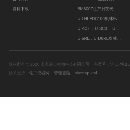
资料下载
BM800Z生产射荧光显微镜性价比高
U-LHLEDC100奥林巴斯明场LED光源
U-AC2 ，U-SC3， U-PCD2奥林巴斯正置显微镜用聚光镜
U-5RE，U-D6RE奥林巴斯通用型五孔、六孔位物镜转盘
版权所有 © 2026 上海启步生物科技有限公司 备案号：
沪ICP备15
技术支持：
化工仪器网
管理登陆
sitemap.xml