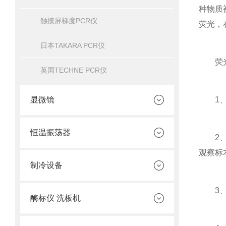
种物质
触摸屏梯度PCR仪
荧光，
日本TAKARA PCR仪
荧光
英国TECHNE PCR仪
显微镜
1、严
恒温振荡器
2、应
观察标
制冷设备
3、防
酶标仪 洗板机