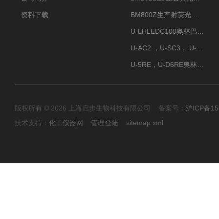
资料下载
BM800Z生产射荧光显微镜性价比高
U-LHLEDC100奥林巴斯明场LED光源
U-AC2 ，U-SC3， U-PCD2奥林巴斯正置显微镜用聚光镜
U-5RE，U-D6RE奥林巴斯通用型五孔、六孔位物镜转盘
版权所有 © 2026 上海启步生物科技有限公司 备案号：
沪ICP备15
技术支持：
化工仪器网
管理登陆
sitemap.xml