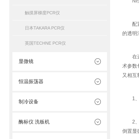
NI生
触摸屏梯度PCR仪
配置大
日本TAKARA PCR仪
的透明
英国TECHNE PCR仪
在选购
显微镜
术参数
又相互
恒温振荡器
1、根
制冷设备
酶标仪 洗板机
2、选
倒置显