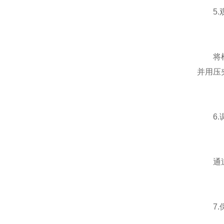
5.
将样品
并用压
6.
通过旋
7.保