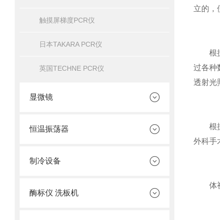
立的，
触摸屏梯度PCR仪
日本TAKARA PCR仪
根据实
过各种
英国TECHNE PCR仪
透射光
显微镜
根据体
恒温振荡器
外科手
制冷设备
体视
酶标仪 洗板机