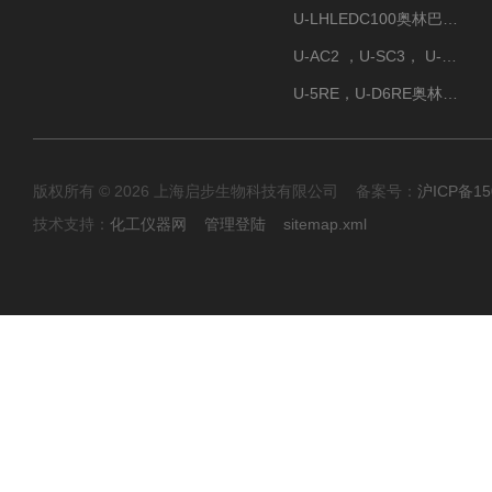
U-LHLEDC100奥林巴斯明场LED光源
U-AC2 ，U-SC3， U-PCD2奥林巴斯正置显微镜用聚光镜
U-5RE，U-D6RE奥林巴斯通用型五孔、六孔位物镜转盘
版权所有 © 2026 上海启步生物科技有限公司 备案号：
沪ICP备15
技术支持：
化工仪器网
管理登陆
sitemap.xml