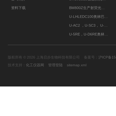
资料下载
BM800Z生产射荧光显微镜性价比高
U-LHLEDC100奥林巴斯明场LED光源
U-AC2 ，U-SC3， U-PCD2奥林巴斯正置显微镜用聚光镜
U-5RE，U-D6RE奥林巴斯通用型五孔、六孔位物镜转盘
版权所有 © 2026 上海启步生物科技有限公司 备案号：
沪ICP备15
技术支持：
化工仪器网
管理登陆
sitemap.xml