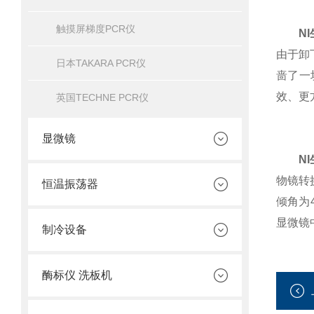
触摸屏梯度PCR仪
N
由于卸
日本TAKARA PCR仪
啬了一
效、更
英国TECHNE PCR仪
显微镜
N
物镜转
恒温振荡器
倾角为
显微镜
制冷设备
酶标仪 洗板机