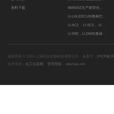
资料下载
BM800Z生产射荧光显微镜性价比高
U-LHLEDC100奥林巴斯明场LED光源
U-AC2 ，U-SC3， U-PCD2奥林巴斯正置显微镜用聚光镜
U-5RE，U-D6RE奥林巴斯通用型五孔、六孔位物镜转盘
版权所有 © 2026 上海启步生物科技有限公司 备案号：
沪ICP备15
技术支持：
化工仪器网
管理登陆
sitemap.xml