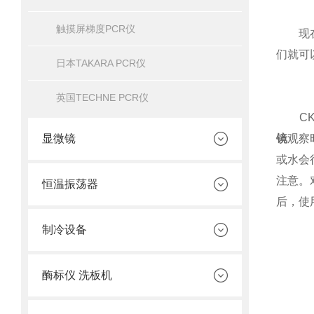
触摸屏梯度PCR仪
现在我
们就可
日本TAKARA PCR仪
英国TECHNE PCR仪
CKX
显微镜
镜
观察
或水会
注意。
恒温振荡器
后，使
制冷设备
酶标仪 洗板机