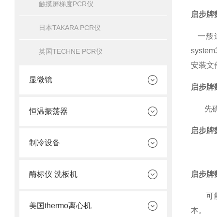
触摸屏梯度PCR仪
启步牌
日本TAKARA PCR仪
一般
sys
英国TECHNE PCR仪
安装文件
显微镜
启步牌
先确认
恒温振荡器
启步牌
制冷设备
酶标仪 洗板机
启步牌
可
美国thermo离心机
本。