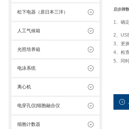
启步牌
松下电器（原日本三洋）
1、确
人工气候箱
2、U
3、更
光照培养箱
4、检
5、同
电泳系统
离心机
电穿孔仪|细胞融合仪
细胞计数器