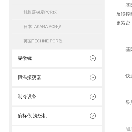
基因扩
触摸屏梯度PCR仪
反馈控
更紧密
日本TAKARA PCR仪
英国TECHNE PCR仪
基因
显微镜
快速P
恒温振荡器
制冷设备
采用修
酶标仪 洗板机
测序