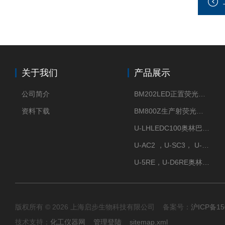
关于我们
产品展示
公司简介
BM202LED正置荧光显微镜
资料下载
BM800Z生产射荧光显微镜性价比高
U-LHLEDC100奥林巴斯明场LED光源
U-AC2 ，U-SC3， U-PCD2奥林巴斯正置显微镜用聚光镜
U-5RE，U-D6RE奥林巴斯通用型五孔、六孔位物镜转盘
版权所有 © 2026 上海启步生物科技有限公司 备案号：
沪ICP备15
技术支持：
化工仪器网
管理登陆
sitemap.xml