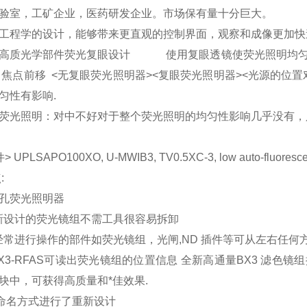
验室，工矿企业，医药研发企业。市场保有量十分巨大。
工程学的设计，能够带来更直观的控制界面，观察和成像更加快
高质光学部件荧光复眼设计 使用复眼透镜使荧光照明均匀化 Fly-
、焦点前移 <无复眼荧光照明器><复眼荧光照明器><光源的位置对
匀性有影响.
荧光照明：对中不好对于整个荧光照明的均匀性影响几乎没有，
> UPLSAPO100XO, U-MWIB3, TV0.5XC-3, low aut
:
1)8孔荧光照明器
)新设计的荧光镜组不需工具很容易拆卸
)经常进行操作的部件如荧光镜组，光闸,ND 插件等可从左右任何
)BX3-RFAS可读出荧光镜组的位置信息 全新高通量BX3 滤色镜
块中，可获得高质量和*佳效果.
) 命名方式进行了重新设计