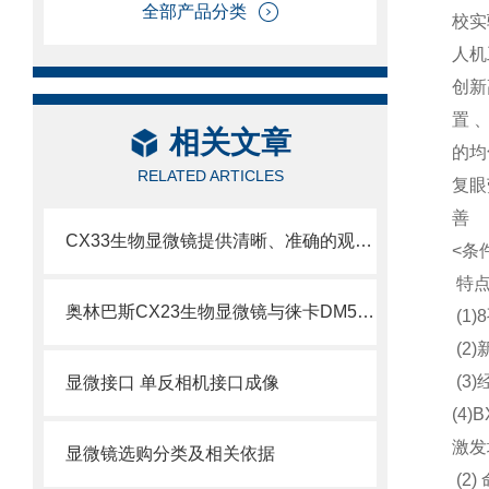
全部产品分类
校实
人机
创新
置 
相关文章
的均
RELATED ARTICLES
复眼
善
CX33生物显微镜提供清晰、准确的观察和分析样本的能力
<条件
特点
奥林巴斯CX23生物显微镜与徕卡DM500生物显微镜比较
(
(2
(3
显微接口 单反相机接口成像
(4
激发
显微镜选购分类及相关依据
(2