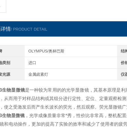
品详情
/ PRODUCT DETAIL
牌
OLYMPUS/奥林巴斯
结
地类别
进口
价
发光源
金属卤素灯
仪
43生物显微镜
是一种较为常用的的光学显微镜，其基本原理是利
，从而用于对样品结构或其组分进行定性、定位、定量观察检测
，使之受激发后而产生长波长的荧光，然后观察。荧光显微镜广
43生物显微镜
，光学成像质量非常*秀，性价比非常高，整机配
镜和电动操作，更加的提高了实验的效率和减少了使用者的疲劳