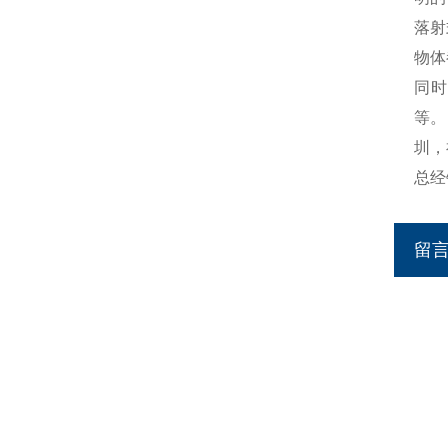
落射
物体
同时
等。
圳，
总经
留