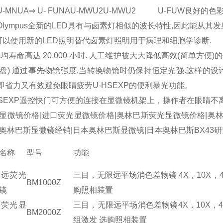
 U-MNUA⇒ U- FUNAU-MWU2U-MWU2 U-FUW良好的色彩还
) Olympus全新的LED具有与卤素灯相似的波长特性,因此能从
)可以使用新的LED照明替代卤素灯照明用于病理和细胞学诊断.
)平均寿命高达 20,000 小时. 人工维护被大大降低高效(简单方便)的使
盘) 通过事先物镜强度,当转换物镜时仍保持恒定光强.这样的
, 即省力又有效避免眼睛疲劳U-HSEXP的便利暴光功能。
HSEXP遥控快门可方便的连接在显微镜机架上，操作者在眼睛
显微镜价格|进口荧光显微镜价格|奥林巴斯荧光显微镜价格|奥林巴
奥林巴斯显微镜经销|日本奥林巴斯显微镜|日本奥林巴斯BX43
名称
型号
功能
限远荧光
三目，无限远平场消色差物镜 4X，10X，40
BM1000Z
镜
购照相装置
置荧光显
三目，无限远平场消色差物镜4X，10X，40X
BM2000Z
组激发 选购照相装置