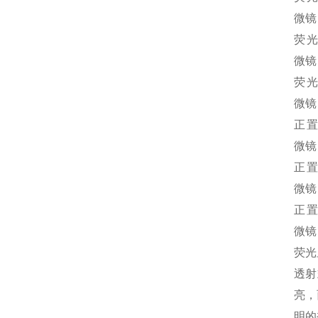
微镜
荧
微镜
荧
微镜
正
微镜
正
微镜
正
微镜
荧光
透射
亮，
明的