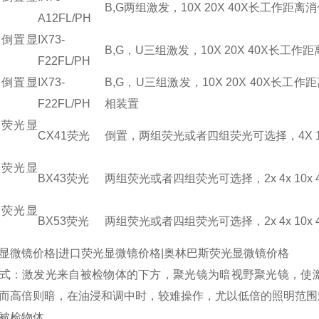
B,G两组激发，10X 20X 40X长工作
A12FL/PH
光倒置显
IX73-
B,G，U三组激发，10X 20X 40X长
F22FL/PH
光倒置显
IX73-
B,G，U三组激发，10X 20X 40X
F22FL/PH
相装置
置荧光显
CX41荧光
倒置，两组荧光或者四组荧光可选择，4X 1
置荧光显
BX43荧光
两组荧光或者四组荧光可选择，2x 4x 10x 
置荧光显
BX53荧光
两组荧光或者四组荧光可选择，2x 4x 10x 
显微镜价格|进口荧光显微镜价格|奥林巴斯荧光显微镜价格
式：激发光来自被检物体的下方，聚光镜为暗视野聚光镜，使
而高倍则暗，在油浸和调中时，较难操作，尤以低倍的照明范围
被检物体。