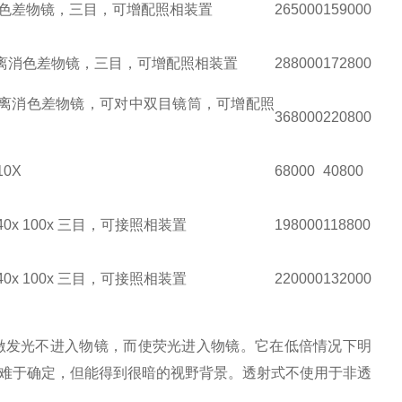
距离消色差物镜，三目，可增配照相装置
265000
159000
工作距离消色差物镜，三目，可增配照相装置
288000
172800
长工作距离消色差物镜，可对中双目镜筒，可增配照
368000
220800
0X
68000
40800
40x 100x 三目，可接照相装置
198000
118800
40x 100x 三目，可接照相装置
220000
132000
激发光不进入物镜，而使荧光进入物镜。它在低倍情况下明
难于确定，但能得到很暗的视野背景。透射式不使用于非透