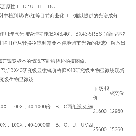
原性 LED : U-LHLEDC
其发射中检到紫/青/红等目前商业化LED难以提供的光谱成分.
用理念光强管理功能(BX43/46)、BX43-5RES ( 编码型物
设计将用户从转换物镜时需要不停地调节光强的状态中解放出
不离开观察标本的情况下能够轻松拍摄图像。
斯BX43研究级显微镜价格|BX43研究级生物显微镜现货|
研究级生物显微镜
市场报
成交价
价
X，100X，40-1000倍，B、G两组激发,选
21600
12960
，100X，40-1000倍，B、G、U、UV四
25600
15360