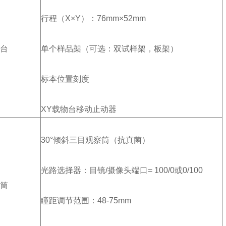
行程（X×Y）：76mm×52mm
台
单个样品架（可选：双试样架，板架）
标本位置刻度
XY载物台移动止动器
30°倾斜三目观察筒（抗真菌）
光路选择器：目镜/摄像头端口= 100/0或0/100
筒
瞳距调节范围：48-75mm