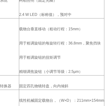
系统
柯勒照明（固定光圈）
2.4 W LED（标称值），预对中
载物台垂直移动（粗动行程：15mm）
用于粗调旋钮的每旋转行程：36.8mm，聚焦挡块
用于粗调旋钮的扭矩调节
精细调焦旋钮（小调节等级：2.5μm）
转换器
固定四孔物镜转盘，向内倾斜
线性机械固定载物台，（W×D）：211mm×154mm