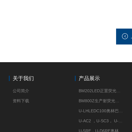
关于我们
产品展示
公司简介
BM202LED正置荧光显微镜
资料下载
BM800Z生产射荧光显微镜性价比高
U-LHLEDC100奥林巴斯明场LED光源
U-AC2 ，U-SC3， U-PCD2奥林巴斯正置显微镜用聚光镜
U-5RE，U-D6RE奥林巴斯通用型五孔、六孔位物镜转盘