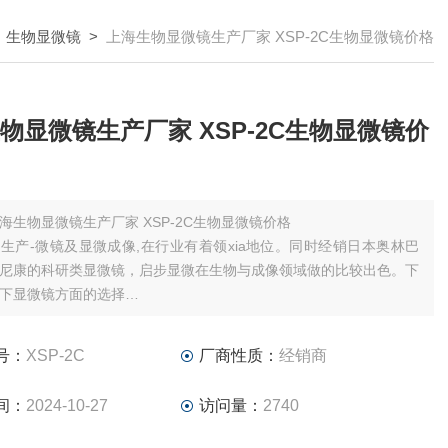
>
生物显微镜
>
上海生物显微镜生产厂家 XSP-2C生物显微镜价格
物显微镜生产厂家 XSP-2C生物显微镜价
海生物显微镜生产厂家 XSP-2C生物显微镜价格
生产-微镜及显微成像,在行业有着领xia地位。同时经销日本奥林巴
尼康的科研类显微镜，启步显微在生物与成像领域做的比较出色。下
下显微镜方面的选择
户预算很低，只要能满足使用，质量可靠，可以选择启步低端系列的
门争对这类用户设计提供）XSP-2C双目生物显微镜 XSP-3C单目
号：
XSP-2C
厂商性质：
经销商
 XSP-8C三
间：
2024-10-27
访问量：
2740