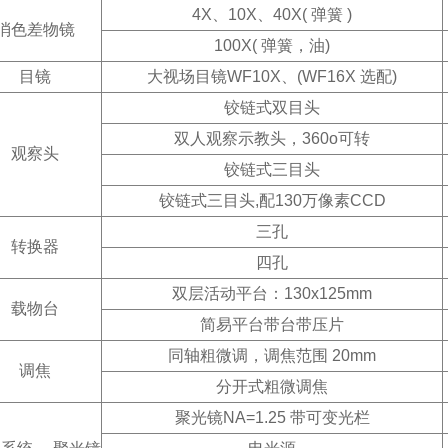
4X
、10X、40X( 弹簧 )
消色差物镜
100X(
弹簧，油)
目镜
大视场目镜WF10X、(WF16X 选配)
铰链式双目头
双人观察示教头，360o可转
观察头
铰链式三目头
铰链式三目头,配130万像素CCD
三孔
转换器
四孔
双层活动平台：130x125mm
载物台
简易平台带台带压片
同轴粗微调，调焦范围 20mm
调焦
分开式粗微调焦
聚光镜NA=1.25 带可变光栏