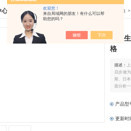
欢迎您！
中心
我的位置：
首页
>
产品中心
>
显微镜
来自局域网的朋友！有什么可以帮
助您的吗？
DUCTS CENTER
上海生
格
描述：
上
启步做为
斯、日本
面分析一
如果你客
显微镜（专
产品型
生物显微镜
更新时