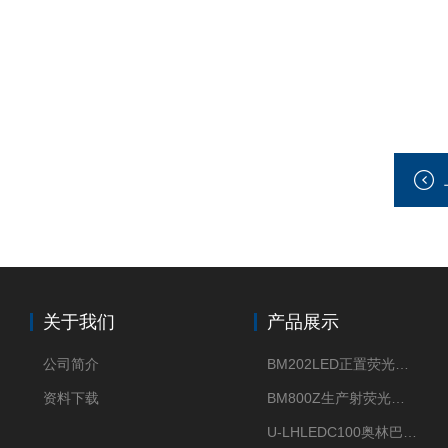
关于我们
产品展示
公司简介
BM202LED正置荧光显微镜
资料下载
BM800Z生产射荧光显微镜性价比高
U-LHLEDC100奥林巴斯明场LED光源