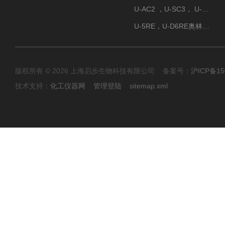
U-AC2 ，U-SC3， U-PCD2奥林巴斯正置显微镜用聚光镜
U-5RE，U-D6RE奥林巴斯通用型五孔、六孔位物镜转盘
版权所有 © 2026 上海启步生物科技有限公司 备案号：
沪ICP备15
技术支持：
化工仪器网
管理登陆
sitemap.xml