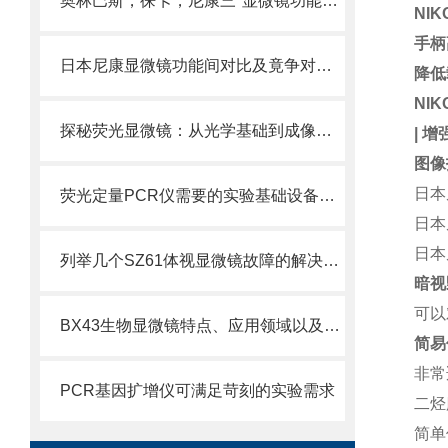
奥林巴斯，徕卡，尼康三*显微镜功能及品牌哪个好
NIK
手柄
日本尼康显微镜功能间对比及竟争对手品牌对比
降低
NIK
探秘荧光显微镜：从光学基础到成像优化全攻略
|
增
图像
日本
荧光定量PCR仪需要的实验基础设备有哪些呢
日本
日本
列举几个SZ61体视显微镜故障的解决方法
暗视
可以
BX43生物显微镜特点、应用领域以及对科学研究的贡献
简易
非常
PCR基因扩增仪可满足苛刻的实验需求
二烃
简单