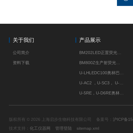
关于我们
产品展示
公司简介
BM202LED正置荧光显微镜
资料下载
BM800Z生产射荧光显微镜性价比高
U-LHLEDC100奥林巴斯明场LED光源
U-AC2 ，U-SC3， U-PCD2奥林巴斯正置显微镜用聚光镜
U-5RE，U-D6RE奥林巴斯通用型五孔、六孔位物镜转盘
版权所有 © 2026 上海启步生物科技有限公司 备案号：
沪ICP备15
技术支持：
化工仪器网
管理登陆
sitemap.xml