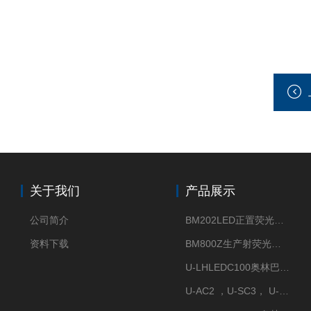
关于我们
产品展示
公司简介
BM202LED正置荧光显微镜
资料下载
BM800Z生产射荧光显微镜性价比高
U-LHLEDC100奥林巴斯明场LED光源
U-AC2 ，U-SC3， U-PCD2奥林巴斯正置显微镜用聚光镜