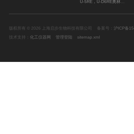
U-5RE，U-D6RE奥林巴斯通用型五孔、六孔位物镜转盘
版权所有 © 2026 上海启步生物科技有限公司 备案号：
沪ICP备15
技术支持：
化工仪器网
管理登陆
sitemap.xml