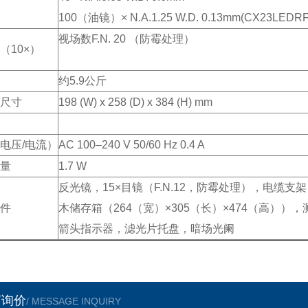
100（油镜）× N.A.1.25 W.D. 0.13mm(CX23LEDRFS
视场数F.N. 20 （防霉处理）
（10×）
约5.9公斤
尺寸
198 (W) x 258 (D) x 384 (H) mm
电压/电流）
AC 100–240 V 50/60 Hz 0.4 A
量
1.7 W
反光镜，15×目镜（F.N.12，防霉处理），电缆支
件
木储存箱（264（宽）×305（长）×474（高））
箭头指示器，滤光片托盘，暗场光阑
言询价
/ MESSAGE INQUIRY