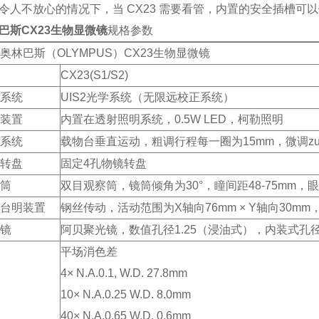
令人不放心的情况下，当 CX23 需要看管，内置的安全插槽可
巴斯CX23生物显微镜
规格参数
奥林巴斯（OLYMPUS）CX23生物显微镜
CX23(S1/S2)
系统
UIS2光学系统（无限远校正系统）
装置
内置在透射照明系统，0.5W LED，柯勒照明
系统
载物台垂直运动，粗调行程每一圈为15mm，微调zui
转盘
固定4孔物镜转盘
筒
双目观察筒，镜筒倾角为30°，瞳间距48-75mm，眼点调整
台明装置
钢丝传动，活动范围为X轴向76mm × Y轴向30m
镜
阿贝聚光镜，数值孔径1.25（浸油式），内装式孔
平场消色差
4× N.A.0.1, W.D. 27.8mm
10× N.A.0.25 W.D. 8.0mm
40× N.A.0.65 W.D. 0.6mm