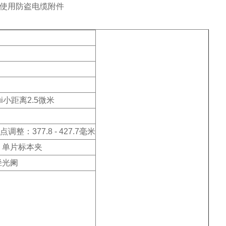
以使用防盗电缆附件
小距离2.5微米
：377.8 - 427.7毫米
m，单片标本夹
径光阑