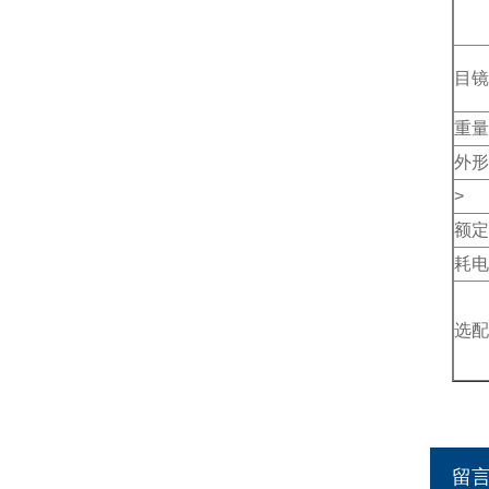
目镜
重量
外形
>
额定
耗电
选配
留