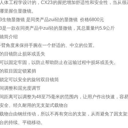
人体工程学设计的，CX23的握把增加舒适性和安全性，当从
哪里握住显微镜。
23生物显微镜 是同类产品zui轻的显微镜 价格6800元
23是一款在同类产品中zui轻的显微镜，其总重量约5.9公斤
镜筒介绍
手臂角度来保持手腕在一个舒适的、中立的位置。
的目镜防止损坏或丢失
可以固定牢固，以防止帮助防止在运输过程中损坏或丢失。
的双目固定锁紧捎
锁定可以安全的旋转双目镜筒
间调整和屈光度调节
间距离可以调整为48至75毫米的范围内，让用户作出快速，容
安全、经久耐用的无支架式载物台
载物台由钢丝传动，所以不再有突出的支架，从而避免了因支架
台的持续、平稳移动。