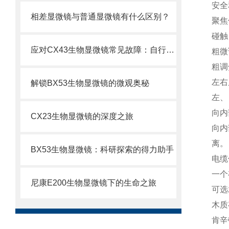
安全
相差显微镜与普通显微镜有什么区别？
聚焦
碰触
应对CX43生物显微镜常见故障：自行排查与解决妙招
粗微
粗调
左右
解锁BX53生物显微镜的微观奥秘
左、
向内
CX23生物显微镜的深度之旅
向内
离。
BX53生物显微镜：科研探索的得力助手
电缆
一个
尼康E200生物显微镜下的生命之旅
可选
木质
肯辛