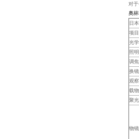
对于
奥林
日本
项目
光学
照明
调焦
换镜
观察
载物
聚光
物镜