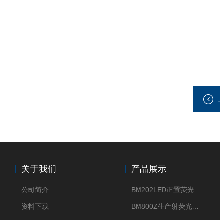
关于我们
产品展示
公司简介
BM202LED正置荧光显微镜
资料下载
BM800Z生产射荧光显微镜性价比高