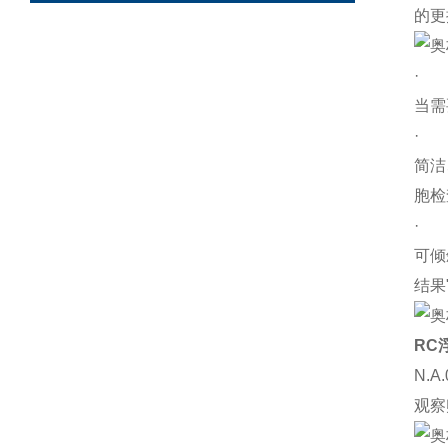
的更
当需
简洁
胞检
可倾
结果
RC
N.
观察