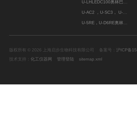
U-LHLEDC100奥林巴斯明场LED光源
U-AC2 ，U-SC3， U-PCD2奥林巴斯正置显微镜用聚光镜
U-5RE，U-D6RE奥林巴斯通用型五孔、六孔位物镜转盘
版权所有 © 2026 上海启步生物科技有限公司 备案号：
沪ICP备15
技术支持：
化工仪器网
管理登陆
sitemap.xml