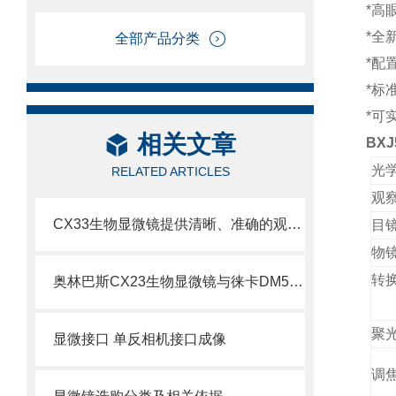
*
高
*
全
全部产品分类
*
配
*
标
*
可
相关文章
BXJ
光
RELATED ARTICLES
观
CX33生物显微镜提供清晰、准确的观察和分析样本的能力
目
物
转
奥林巴斯CX23生物显微镜与徕卡DM500生物显微镜比较
聚
显微接口 单反相机接口成像
调