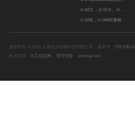
U-AC2 ，U-SC3， U-PCD2奥林巴斯正置显微镜用聚光镜
U-5RE，U-D6RE奥林巴斯通用型五孔、六孔位物镜转盘
版权所有 © 2026 上海启步生物科技有限公司 备案号：
沪ICP备15
技术支持：
化工仪器网
管理登陆
sitemap.xml