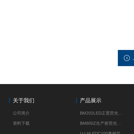
关于我们
产品展示
公司简介
BM202LED正置荧光显微镜
资料下载
BM800Z生产射荧光显微镜性价比高
U-LHLEDC100奥林巴斯明场LED光源