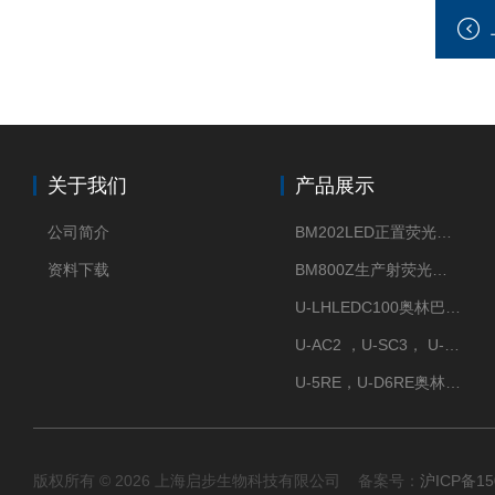
关于我们
产品展示
公司简介
BM202LED正置荧光显微镜
资料下载
BM800Z生产射荧光显微镜性价比高
U-LHLEDC100奥林巴斯明场LED光源
U-AC2 ，U-SC3， U-PCD2奥林巴斯正置显微镜用聚光镜
U-5RE，U-D6RE奥林巴斯通用型五孔、六孔位物镜转盘
版权所有 © 2026 上海启步生物科技有限公司 备案号：
沪ICP备15