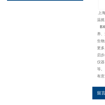
上
温摇
BX
养、
生物
更多
启步
仪器
等。
有意
留