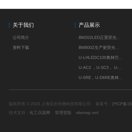
关于我们
产品展示
公司简介
BM202LED正置荧光显微镜
资料下载
BM800Z生产射荧光显微镜性价比高
U-LHLEDC100奥林巴斯明场LED光源
U-AC2 ，U-SC3， U-PCD2奥林巴斯正置显微镜用聚光镜
U-5RE，U-D6RE奥林巴斯通用型五孔、六孔位物镜转盘
版权所有 © 2026 上海启步生物科技有限公司 备案号：
沪ICP备15
技术支持：
化工仪器网
管理登陆
sitemap.xml