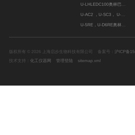
U-LHLEDC100奥林巴斯明场LED光源
U-AC2 ，U-SC3， U-PCD2奥林巴斯正置显微镜用聚光镜
U-5RE，U-D6RE奥林巴斯通用型五孔、六孔位物镜转盘
版权所有 © 2026 上海启步生物科技有限公司 备案号：
沪ICP备15
技术支持：
化工仪器网
管理登陆
sitemap.xml