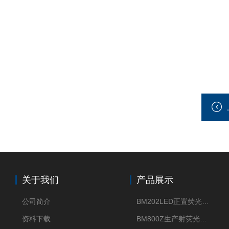
关于我们
产品展示
公司简介
BM202LED正置荧光显微镜
资料下载
BM800Z生产射荧光显微镜性价比高