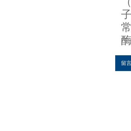
（
子
留