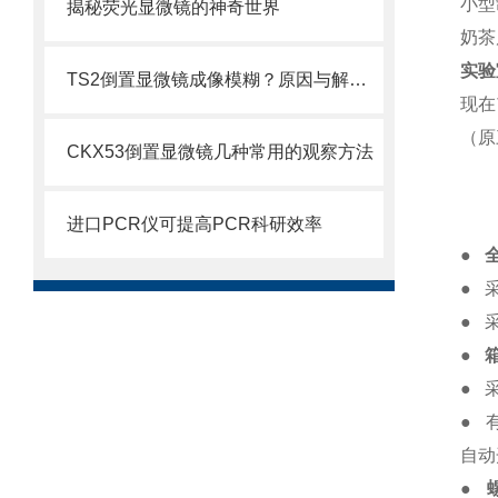
小型
揭秘荧光显微镜的神奇世界
奶茶
实验
TS2倒置显微镜成像模糊？原因与解决方法汇总
现在
（原
CKX53倒置显微镜几种常用的观察方法
进口PCR仪可提高PCR科研效率
●
● 
● 
●
● 
● 
自动
●