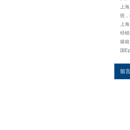
上海
统
，
上海
经销
燥箱
国
Ep
留