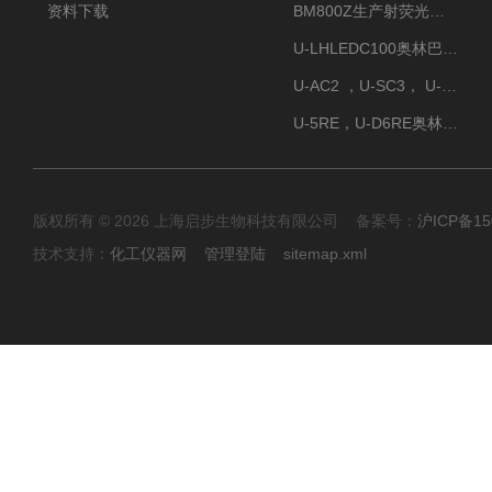
资料下载
BM800Z生产射荧光显微镜性价比高
U-LHLEDC100奥林巴斯明场LED光源
U-AC2 ，U-SC3， U-PCD2奥林巴斯正置显微镜用聚光镜
U-5RE，U-D6RE奥林巴斯通用型五孔、六孔位物镜转盘
版权所有 © 2026 上海启步生物科技有限公司 备案号：
沪ICP备15
技术支持：
化工仪器网
管理登陆
sitemap.xml