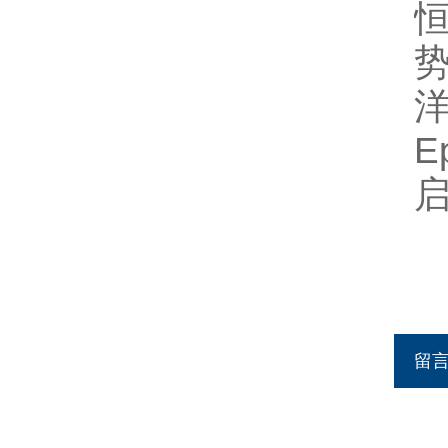
洋
E
留