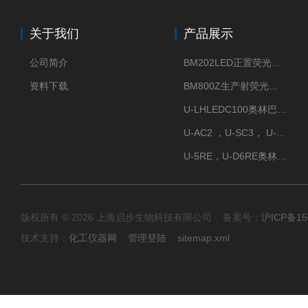
关于我们
产品展示
公司简介
BM202LED正置荧光显微镜
资料下载
BM800Z生产射荧光显微镜性价比高
U-LHLEDC100奥林巴斯明场LED光源
U-AC2 ，U-SC3， U-PCD2奥林巴斯正置显微镜用聚光镜
U-5RE，U-D6RE奥林巴斯通用型五孔、六孔位物镜转盘
版权所有 © 2026 上海启步生物科技有限公司 备案号：
沪ICP备15
技术支持：
化工仪器网
管理登陆
sitemap.xml