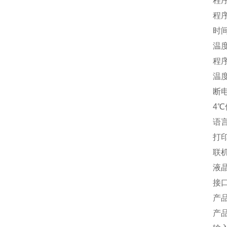
程序
程序
时
温
程
温
断
4
语
打
联
液
接
产
产