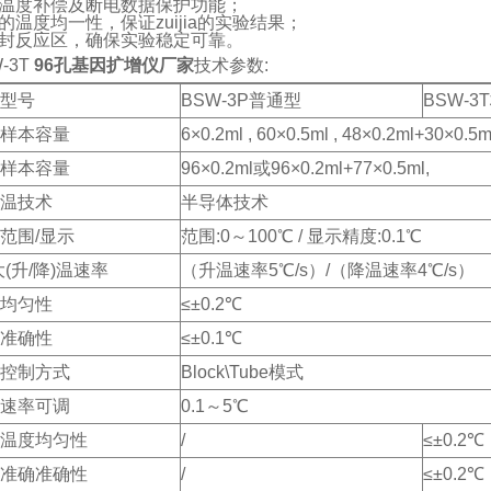
温度补偿及断电数据保护功能；
的温度均一性，保证zuijia的实验结果；
封反应区，确保实验稳定可靠。
-3T
96孔基因扩增仪厂家
技术参数:
型号
BSW-3P普通型
BSW-3
样本容量
6×0.2ml , 60×0.5ml , 48×0.2ml+30×0.5ml,
样本容量
96×0.2ml或96×0.2ml+77×0.5ml,
温技术
半导体技术
范围/显示
范围:0～100℃ / 显示精度:0.1℃
i大(升/降)温速率
（升温速率5℃/s）/（降温速率4℃/s）
均匀性
≤±0.2℃
准确性
≤±0.1℃
控制方式
Block\Tube模式
速率可调
0.1～5℃
温度均匀性
/
≤±0.2℃
准确准确性
/
≤±0.2℃