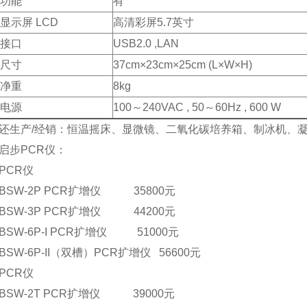
功能
有
显示屏 LCD
高清彩屏5.7英寸
接口
USB2.0 ,LAN
尺寸
37cm×23cm×25cm (L×W×H)
净重
8kg
电源
100～240VAC , 50～60Hz , 600 W
还生产/经销：恒温摇床、显微镜、二氧化碳培养箱、制冰机、
启步PCR仪：
PCR仪
BSW-2P PCR扩增仪 35800元
BSW-3P PCR扩增仪 44200元
BSW-6P-I PCR扩增仪 51000元
BSW-6P-II（双槽）PCR扩增仪 56600元
PCR仪
BSW-2T PCR扩增仪 39000元