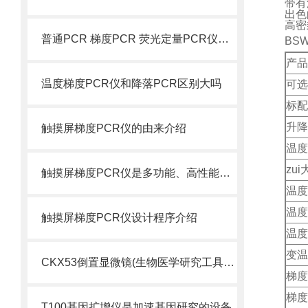
带有
出色
高密
普通PCR 梯度PCR 荧光定量PCR仪的区别及运用
BSW
产品
温度梯度PCR仪和降落PCR区别大吗
可选
标配
升降
触摸屏梯度PCR仪的由来介绍
温度
zu
触摸屏梯度PCR仪是多功能、高性能梯度PCR扩增仪
温度
温度
触摸屏梯度PCR仪设计程序介绍
温度
变温
CKX53倒置显微镜(生物医学研究工具)介绍
梯度
梯度
T100基因扩增仪是加速基因研究的设备