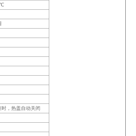
0℃
调
束时，热盖自动关闭