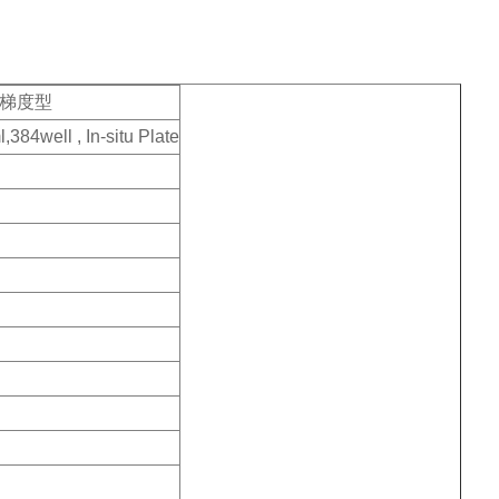
T梯度型
384well , In-situ Plate