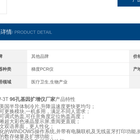
品详情
/ PRODUCT DETAIL
牌
其他品牌
价
器种类
梯度PCR仪
产
用领域
医疗卫生,生物产业
-3T
96孔基因扩增仪厂家
产品特性
美国半导体制冷片,升降温速度更快更均匀；
可更换模块,一机多用，满足不同人需求；
可调式热盖,可任意角度定位热盖高度；
晰超大彩色液晶显示屏,查阅更直观；
文双语界面，更人性化；
化的WINDOWS操作系统,并带有电脑联机及无线蓝牙打印功能
的数存储量及扩增功能；