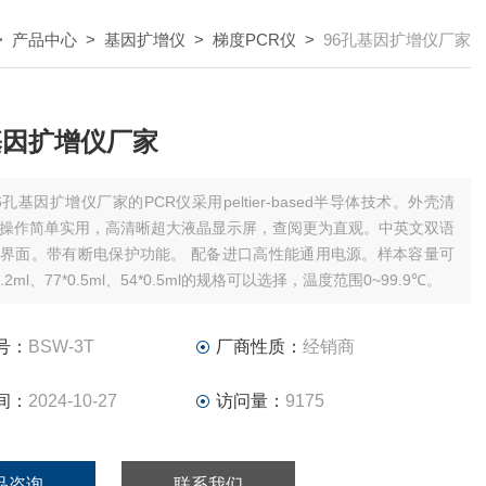
>
产品中心
>
基因扩增仪
>
梯度PCR仪
>
96孔基因扩增仪厂家
基因扩增仪厂家
6孔基因扩增仪厂家的PCR仪采用peltier-based半导体技术。外壳清
操作简单实用，高清晰超大液晶显示屏，查阅更为直观。中英文双语
有断电保护功能。 配备进口高性能通用电源。样本容量可
0.2ml、77*0.5ml、54*0.5ml的规格可以选择，温度范围0~99.9℃。
号：
BSW-3T
厂商性质：
经销商
间：
2024-10-27
访问量：
9175
品咨询
联系我们