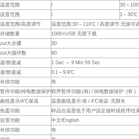
温度范围
/
30～10
设置范围
/
1～30℃
温度范围/高度调节
温度范围:30～110℃ / 高度调节:无级可
存储数量
1000+USB 无限下载
zui大步骤
30
zui大循环数
90
递增/递减
1 Sec ～ 9 Min 59 Sec
递增/递减
0.1～9.9℃
补偿功能
有
暂停功能/掉电数据保护
程序暂停功能:(有) / 掉电数据保护 :(有 )
曲线显示/4℃保温
温度曲线显示:有 / 4℃保温 :无限长
热盖功能
样品台温度低于用户设定值时或程序结
设置功能
中文/English
补偿功能
有